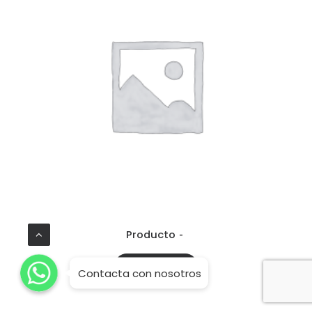
Producto
WhatsApp
WhatsApp
READ MORE
WhatsApp
Contacta con nosotros