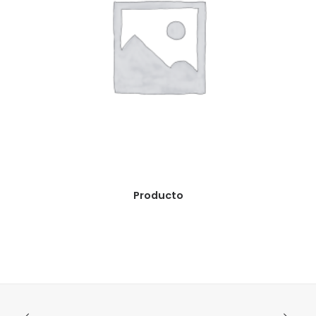
READ MORE
Producto