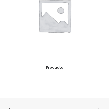
READ MORE
Producto