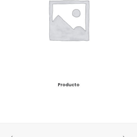
READ MORE
Producto