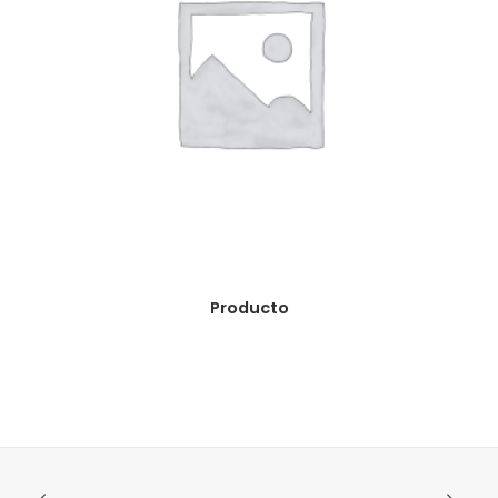
READ MORE
Producto