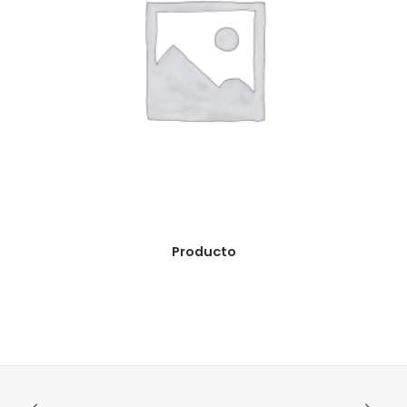
READ MORE
Producto