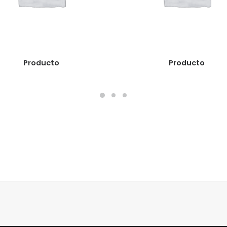
READ MORE
READ MORE
Producto
Producto