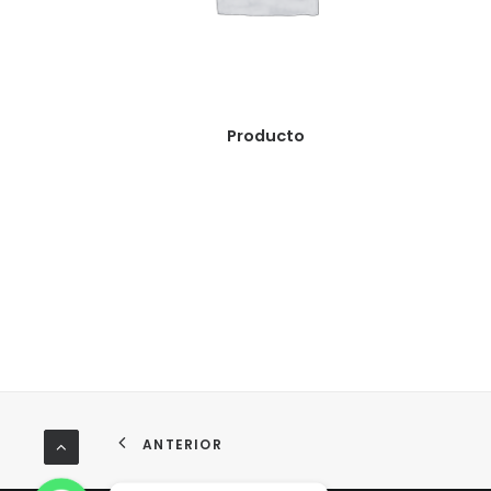
READ MORE
Producto
ANTERIOR
WhatsApp
WhatsApp