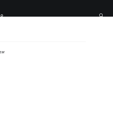
TO
zar