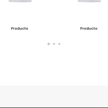
READ MORE
READ MORE
Producto
Producto