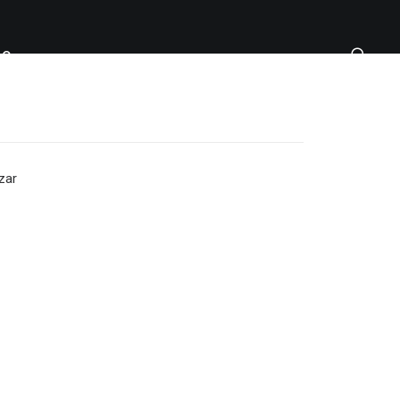
TO
zar