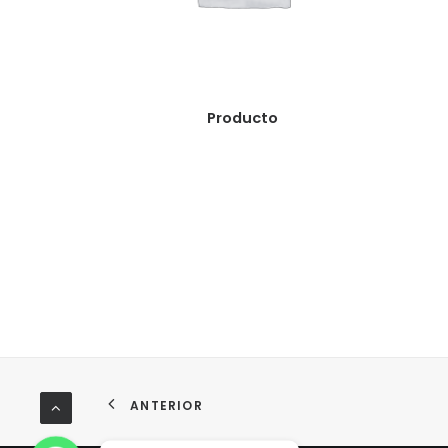
READ MORE
Producto
ANTERIOR
WhatsApp
WhatsApp