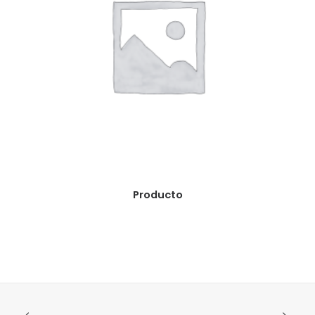
READ MORE
Producto