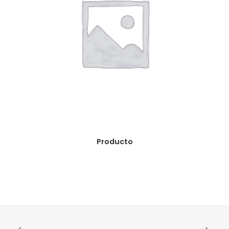
READ MORE
Producto