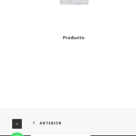
READ MORE
Producto
ANTERIOR
WhatsApp
WhatsApp