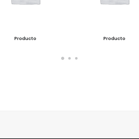
READ MORE
READ MORE
Producto
Producto