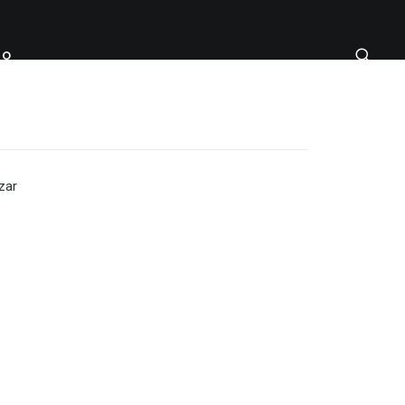
TO
zar