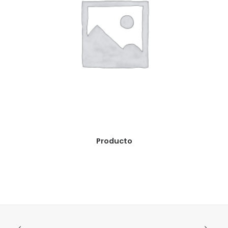
READ MORE
Producto