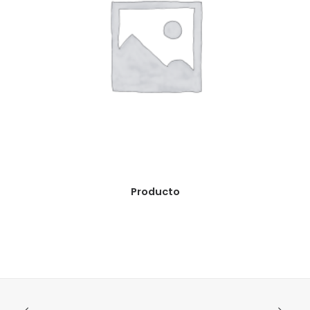
READ MORE
Producto