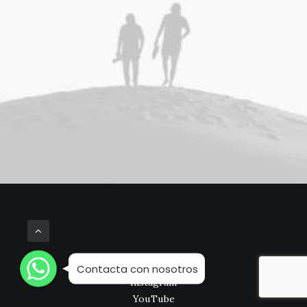
WhatsApp
WhatsApp
Facebook
WhatsApp
Contacta con nosotros
Instagram
YouTube